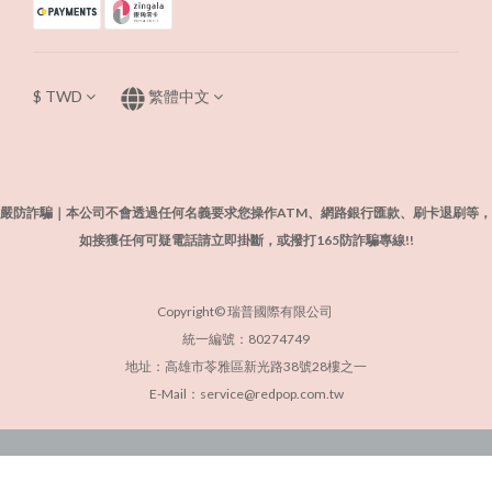
$
TWD
繁體中文
嚴防詐騙｜本公司不會透過任何名義要求您操作ATM、網路銀行匯款、刷卡退刷等，
如接獲任何可疑電話請立即掛斷，或撥打165防詐騙專線!!
Copyright© 瑞普國際有限公司
統一編號：80274749
地址：高雄市苓雅區新光路38號28樓之一
E-Mail：service@redpop.com.tw
立即購買