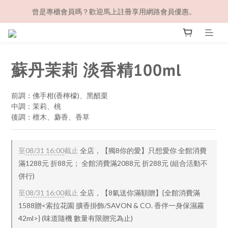
曾是專櫃會員嗎？歡迎馬上註冊享用網路會員優惠。
蘇丹茉莉 淡香精100ml
前調：佛手柑(香檸檬)、黑醋栗
中調：茉莉、桃
後調：檀木、麝香、香草
至
08/31 16:00
截止
全店，【獨8你的愛】只想愛你 全館消費
滿1288元 折88元； 全館消費滿2088元 折288元 (組合活動不
併行)
至
08/31 16:00
截止
全店，【8氣送你滿額贈】{全館消費滿
1588贈<索拉花園 擴香掛飾/SAVON & CO. 香伴一身保濕霧
42ml>} (味道隨機 數量有限贈完為止)