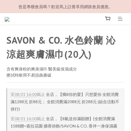
曾是專櫃會員嗎？歡迎馬上註冊享用網路會員優惠。
SAVON & CO. 水色鈴蘭 沁
涼超爽膚濕巾(20入)
含有爽身粉的爽身濕巾 醫美級保濕成分
擦拭時耐用不易扭曲撕破
至
08/31 16:00
截止
全店，【獨8你的愛】只想愛你 全館消費
滿1288元 折88元； 全館消費滿2088元 折288元 (組合活動不
併行)
至
08/31 16:00
截止
全店，【8氣送你滿額贈】{全館消費滿
1588贈<索拉花園 擴香掛飾/SAVON & CO. 香伴一身保濕霧