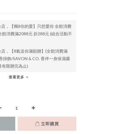
全店，【獨8你的愛】只想愛你 全館消費
 全館消費滿2088元 折288元 (組合活動不
全店，【8氣送你滿額贈】{全館消費滿
香掛飾/SAVON & CO. 香伴一身保濕霧
 數量有限贈完為止)
查看更多
立即購買