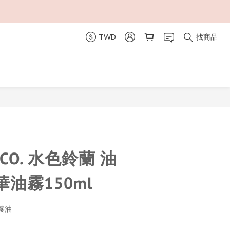
TWD
找商品
立即購買
& CO. 水色鈴蘭 油
油霧150ml
養油