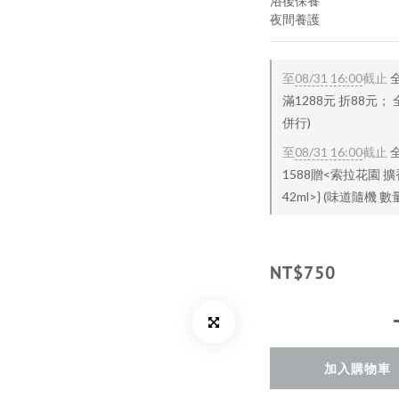
浴後保養
夜間養護
至
08/31 16:00
截止
滿1288元 折88元；
併行)
至
08/31 16:00
截止
1588贈<索拉花園 擴
42ml>} (味道隨機
NT$750
加入購物車