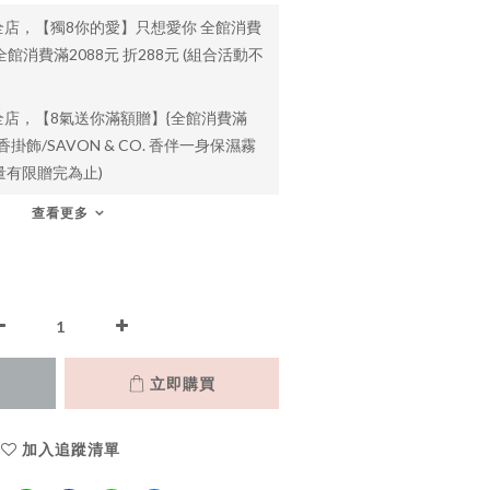
全店，【獨8你的愛】只想愛你 全館消費
 全館消費滿2088元 折288元 (組合活動不
全店，【8氣送你滿額贈】{全館消費滿
香掛飾/SAVON & CO. 香伴一身保濕霧
 數量有限贈完為止)
查看更多
立即購買
加入追蹤清單