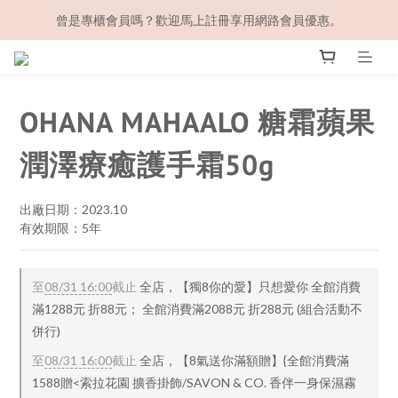
曾是專櫃會員嗎？歡迎馬上註冊享用網路會員優惠。
OHANA MAHAALO 糖霜蘋果
潤澤療癒護手霜50g
出廠日期：2023.10
有效期限：5年
至
08/31 16:00
截止
全店，【獨8你的愛】只想愛你 全館消費
滿1288元 折88元； 全館消費滿2088元 折288元 (組合活動不
併行)
至
08/31 16:00
截止
全店，【8氣送你滿額贈】{全館消費滿
1588贈<索拉花園 擴香掛飾/SAVON & CO. 香伴一身保濕霧