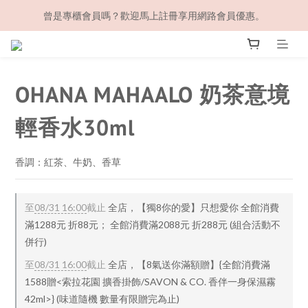
曾是專櫃會員嗎？歡迎馬上註冊享用網路會員優惠。
OHANA MAHAALO 奶茶意境
輕香水30ml
香調：紅茶、牛奶、香草
至
08/31 16:00
截止
全店，【獨8你的愛】只想愛你 全館消費
滿1288元 折88元； 全館消費滿2088元 折288元 (組合活動不
併行)
至
08/31 16:00
截止
全店，【8氣送你滿額贈】{全館消費滿
1588贈<索拉花園 擴香掛飾/SAVON & CO. 香伴一身保濕霧
42ml>} (味道隨機 數量有限贈完為止)