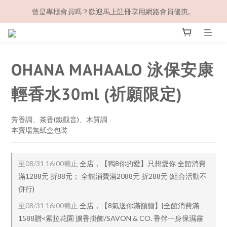
曾是專櫃會員嗎？歡迎馬上註冊享用網路會員優惠。
OHANA MAHAALO 泳保安康
輕香水30ml (祈願限定)
芳香調、茶香(鐵觀音)、木質調
本賣場無紙盒包裝
至
08/31 16:00
截止
全店，【獨8你的愛】只想愛你 全館消費
滿1288元 折88元； 全館消費滿2088元 折288元 (組合活動不
併行)
至
08/31 16:00
截止
全店，【8氣送你滿額贈】{全館消費滿
1588贈<索拉花園 擴香掛飾/SAVON & CO. 香伴一身保濕霧