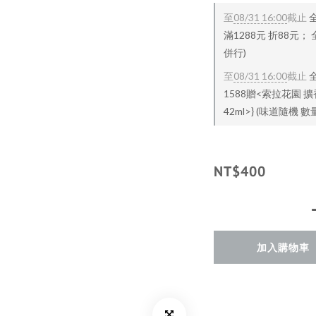
至
08/31 16:00
截止
滿1288元 折88元；
併行)
至
08/31 16:00
截止
1588贈<索拉花園 擴
42ml>} (味道隨機
NT$400
加入購物車