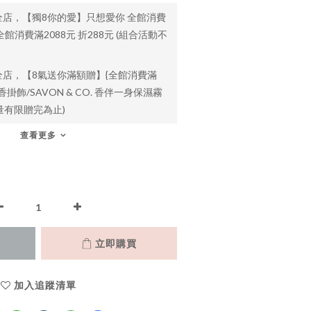
全店，【獨8你的愛】只想愛你 全館消費
 全館消費滿2088元 折288元 (組合活動不
全店，【8氣送你滿額贈】{全館消費滿
香掛飾/SAVON & CO. 香伴一身保濕霧
 數量有限贈完為止)
查看更多
立即購買
加入追蹤清單