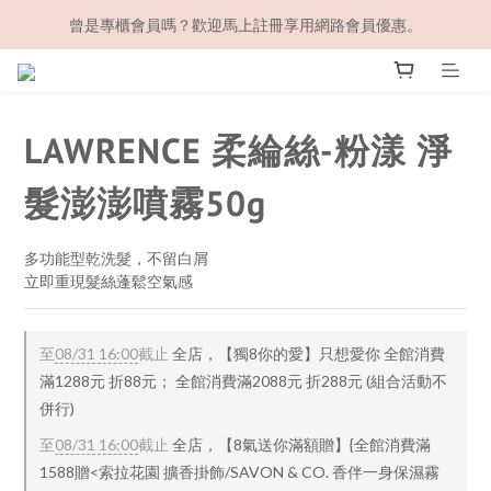
曾是專櫃會員嗎？歡迎馬上註冊享用網路會員優惠。
LAWRENCE 柔綸絲-粉漾 淨
髮澎澎噴霧50g
多功能型乾洗髮，不留白屑
立即重現髮絲蓬鬆空氣感
至
08/31 16:00
截止
全店，【獨8你的愛】只想愛你 全館消費
滿1288元 折88元； 全館消費滿2088元 折288元 (組合活動不
併行)
至
08/31 16:00
截止
全店，【8氣送你滿額贈】{全館消費滿
1588贈<索拉花園 擴香掛飾/SAVON & CO. 香伴一身保濕霧