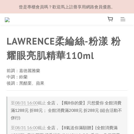
曾是專櫃會員嗎？歡迎馬上註冊享用網路會員優惠。
LAWRENCE柔綸絲-粉漾 粉
耀眼亮肌精華110ml
前調：嘉徳麗雅蘭
中調：鈴蘭
後調：黑醋栗、蘋果
至
08/31 16:00
截止
全店，【獨8你的愛】只想愛你 全館消費
滿1288元 折88元； 全館消費滿2088元 折288元 (組合活動不
併行)
至
08/31 16:00
截止
全店，【8氣送你滿額贈】{全館消費滿