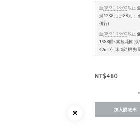
至
08/31 16:00
截止
滿1288元 折88元；
併行)
至
08/31 16:00
截止
1588贈<索拉花園 擴
42ml>} (味道隨機
NT$480
加入購物車