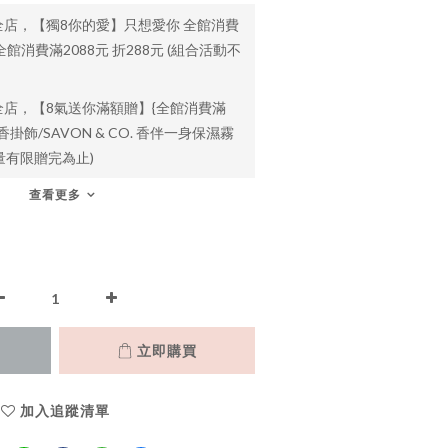
全店，【獨8你的愛】只想愛你 全館消費
 全館消費滿2088元 折288元 (組合活動不
全店，【8氣送你滿額贈】{全館消費滿
香掛飾/SAVON & CO. 香伴一身保濕霧
 數量有限贈完為止)
查看更多
立即購買
加入追蹤清單