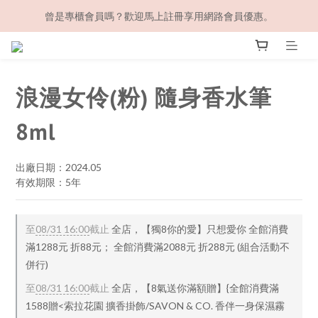
曾是專櫃會員嗎？歡迎馬上註冊享用網路會員優惠。
浪漫女伶(粉) 隨身香水筆
8ml
出廠日期：2024.05
有效期限：5年
至
08/31 16:00
截止
全店，【獨8你的愛】只想愛你 全館消費
滿1288元 折88元； 全館消費滿2088元 折288元 (組合活動不
併行)
至
08/31 16:00
截止
全店，【8氣送你滿額贈】{全館消費滿
1588贈<索拉花園 擴香掛飾/SAVON & CO. 香伴一身保濕霧