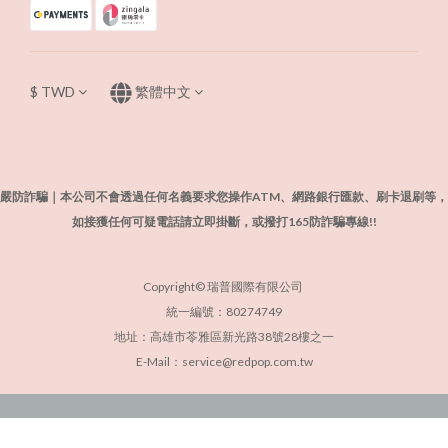
$
TWD
繁體中文
嚴防詐騙｜本公司不會透過任何名義要求您操作ATM、網路銀行匯款、刷卡退刷等，
如接獲任何可疑電話請立即掛斷，或撥打165防詐騙專線!!
Copyright© 瑞普國際有限公司
統一編號：80274749
地址：高雄市苓雅區新光路38號28樓之一
E-Mail：service@redpop.com.tw
立即購買